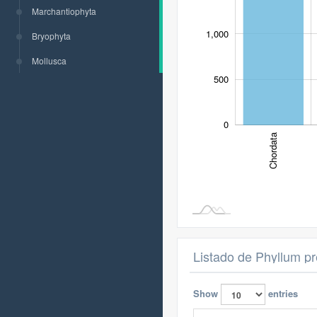
1,000
Marchantiophyta
1,000
Bryophyta
Mollusca
500
0
Chordata
Listado de Phyllum pr
Show
entries