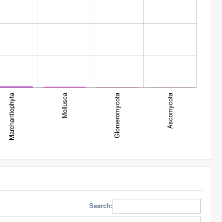
Marchantiophyta
Mollusca
Glomeromycota
Ascomycota
Search: