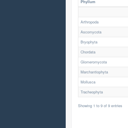
Phyllum
Arthropoda
Ascomycota
Bryophyta
Chordata
Glomeromycota
Marchantiophyta
Mollusca
Tracheophyta
Showing 1 to 9 of 9 entries