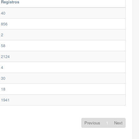
Registros
40
856
2
58
2124
4
30
18
1941
Previous
1
Next