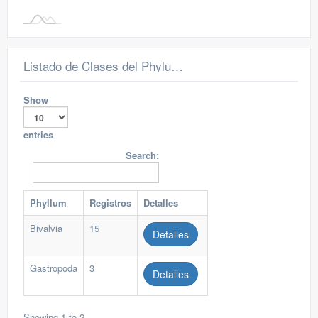
Listado de Clases del Phylum Mollusca presentes en el Bosque El Cardenillo
Show
entries
Search:
Phyllum
Registros
Detalles
Bivalvia
15
Detalles
Gastropoda
3
Detalles
Showing 1 to 2