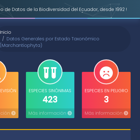
o de Datos de la Biodiversidad del Ecuador, desde 1992 !
Inicio
Datos Generales por Estado Taxonómico
(Marchantiophyta)
REVISIÓN
ESPECIES SINÓNIMAS
ESPECIES EN PELIGRO
423
3
ación
Más información
Más información