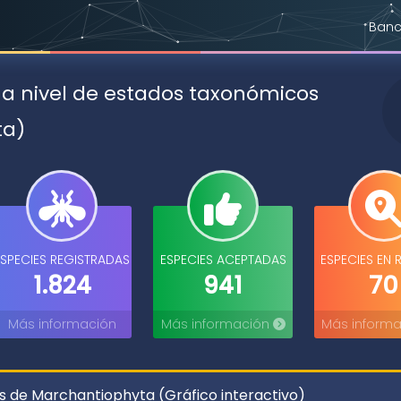
Banc
 a nivel de estados taxonómicos
ta)
ESPECIES REGISTRADAS
ESPECIES ACEPTADAS
ESPECIES EN 
1.824
941
70
Más información
Más información
Más inform
 de Marchantiophyta (Gráfico interactivo)