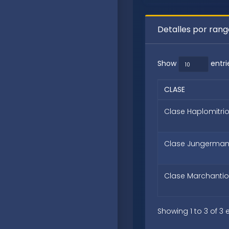
Detalles por ran
Show
entri
CLASE
Clase Haplomitri
Clase Jungerman
Clase Marchanti
Showing 1 to 3 of 3 