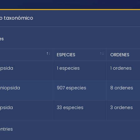
go taxonómico
es
ESPECIES
ORDENES
opsida
1 especies
1 ordenes
niopsida
907 especies
8 ordenes
opsida
33 especies
3 ordenes
entries