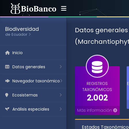
Datos generales
Biodiversidad
de Ecuador
(Marchantiophy
Inicio
Datos generales
Navegador taxonómico
REGISTROS
TAXONÓMICOS
Ecosistemas
2.002
Análisis especiales
Más información
Estados Taxonómicos