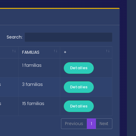
Search:
FAMILIAS
+
1 familias
Detalles
s
3 familias
Detalles
s
15 familias
Detalles
Previous
1
Next