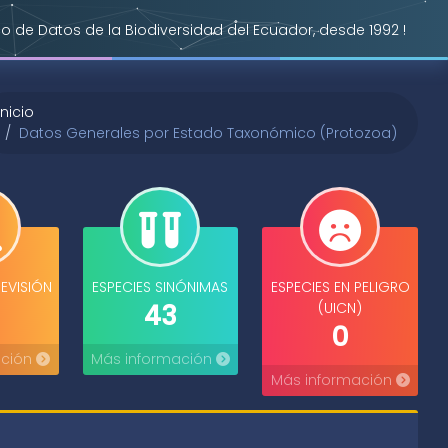
o de Datos de la Biodiversidad del Ecuador, desde 1992 !
Inicio
Datos Generales por Estado Taxonómico (Protozoa)
REVISIÓN
ESPECIES SINÓNIMAS
ESPECIES EN PELIGRO
43
(UICN)
0
ación
Más información
Más información