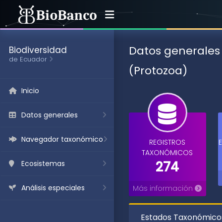
Datos generales
Biodiversidad
de Ecuador
(Protozoa)
Inicio
Datos generales
Navegador taxonómico
REGISTROS
TAXONÓMICOS
274
Ecosistemas
Análisis especiales
Más información
Estados Taxonómicos