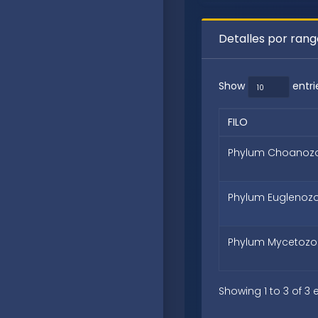
Detalles por ran
Show
entri
FILO
Phylum Choanoz
Phylum Euglenoz
Phylum Mycetoz
Showing 1 to 3 of 3 