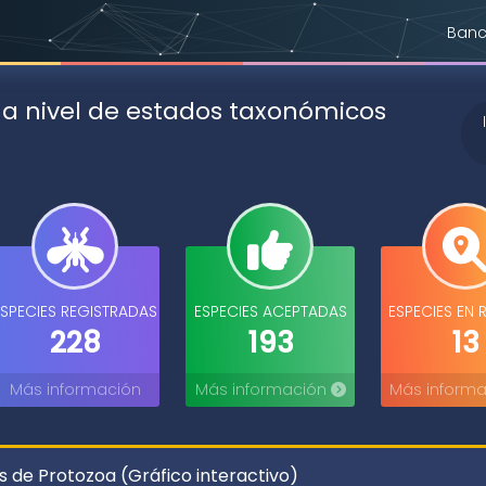
Banc
 a nivel de estados taxonómicos
ESPECIES REGISTRADAS
ESPECIES ACEPTADAS
ESPECIES EN 
228
193
13
Más información
Más información
Más inform
 de Protozoa (Gráfico interactivo)