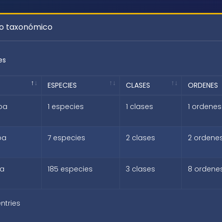
go taxonómico
es
ESPECIES
CLASES
ORDENES
oa
1 especies
1 clases
1 ordenes
oa
7 especies
2 clases
2 ordene
oa
185 especies
3 clases
8 ordene
entries