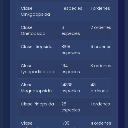
Clase
1 especies
1 ordenes
1 fa
Ginkgoopsida
Clase
6
2 ordenes
2 f
Gnetopsida
especies
Clase Liliopsida
8108
9 ordenes
41 f
especies
Clase
194
3 ordenes
3 f
Lycopodiopsida
especies
Clase
14838
48
220
Magnoliopsida
especies
ordenes
fam
Clase Pinopsida
28
1 ordenes
4 f
especies
Clase
1739
11 ordenes
40