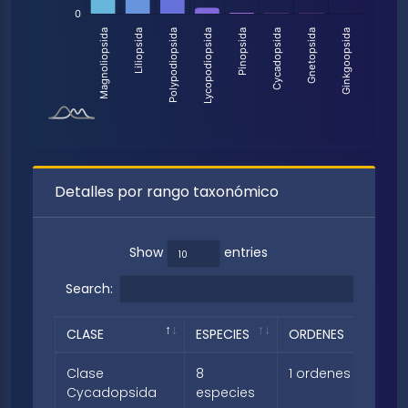
Detalles por rango taxonómico
Show
entries
Search:
CLASE
ESPECIES
ORDENES
FAM
Clase
8
1 ordenes
2 f
Cycadopsida
especies