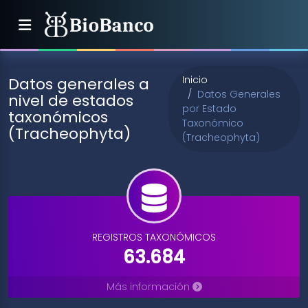
Inicio
Datos generales a
Datos Generales
nivel de estados
por Estado
taxonómicos
Taxonómico
(Tracheophyta)
(Tracheophyta)
REGISTROS TAXONÓMICOS
63.684
Más información